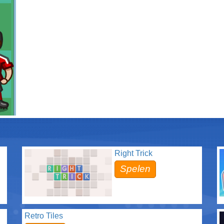
Right Trick
Spelen
Retro Tiles