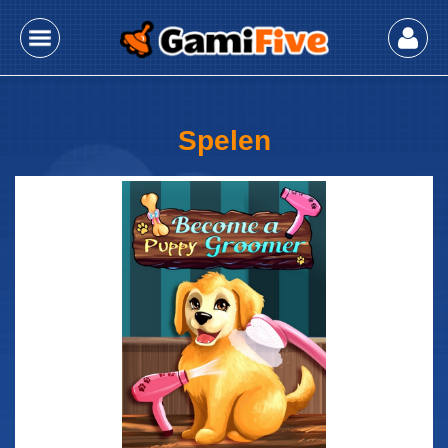
prova
Spelen