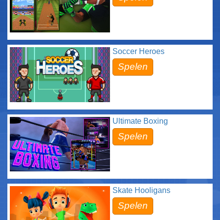
Soccer Heroes
Spelen
Ultimate Boxing
Spelen
Skate Hooligans
Spelen