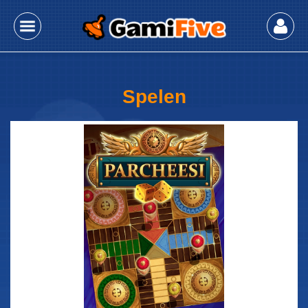
prova
Spelen