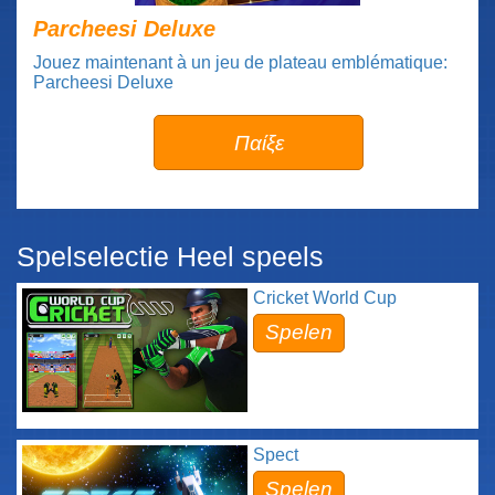
Parcheesi Deluxe
Jouez maintenant à un jeu de plateau emblématique:
Parcheesi Deluxe
Παίξε
Spelselectie Heel speels
Cricket World Cup
Spelen
Spect
Spelen