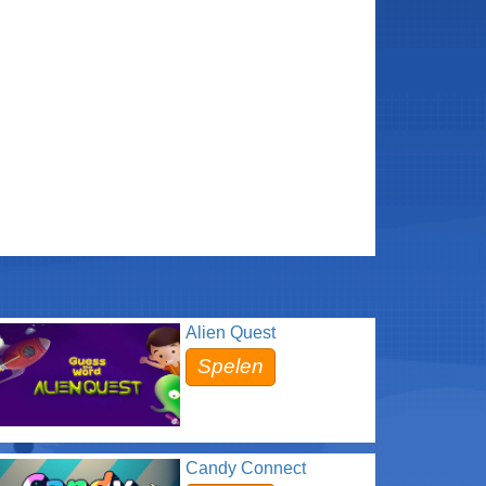
Alien Quest
Spelen
Candy Connect