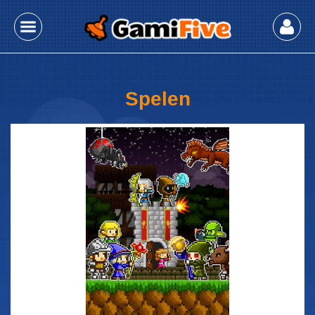
prova
Spelen