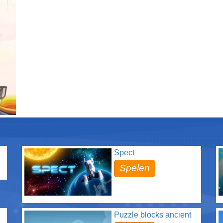
Spect
Spelen
Puzzle blocks ancient