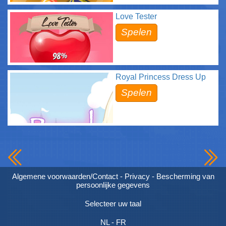
Love Tester
Spelen
Royal Princess Dress Up
Spelen
Algemene voorwaarden/Contact
-
Privacy
-
Bescherming van
persoonlijke gegevens
Selecteer uw taal
NL
-
FR