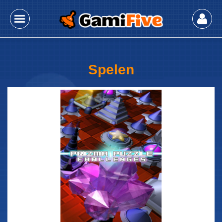
prova
Spelen