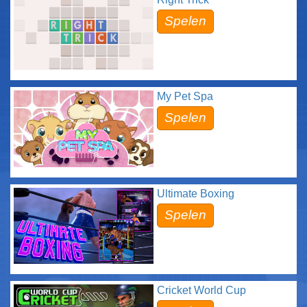
Spelen
My Pet Spa
Spelen
Ultimate Boxing
Spelen
Cricket World Cup