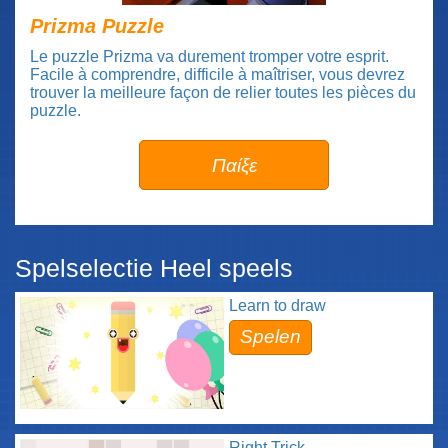
Prizma Puzzle
Le puzzle Prizma va durement tromper votre esprit.
Facile à comprendre, difficile à maîtriser, vous devrez
trouver la meilleure façon de relier toutes les pièces du
puzzle.
Παίξε
Spelselectie Heel speels
Learn to draw
Spelen
Right Trick