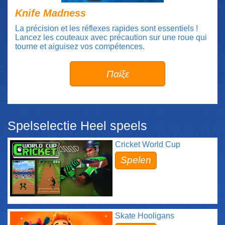
Knife Madness
La précision et les réflexes rapides sont essentiels !
Lancez les couteaux avec précaution sur une roue qui
tourne et aiguisez vos compétences.
Παίξε
Spelselectie Heel speels
Cricket World Cup
Spelen
Skate Hooligans