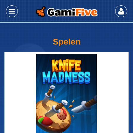
prova
Spelen