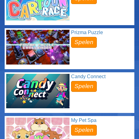
Prizma Puzzle
Spelen
Candy Connect
Spelen
My Pet Spa
Spelen