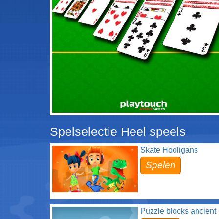
Spelselectie Heel speels
Skate Hooligans
Spelen
Puzzle blocks ancient