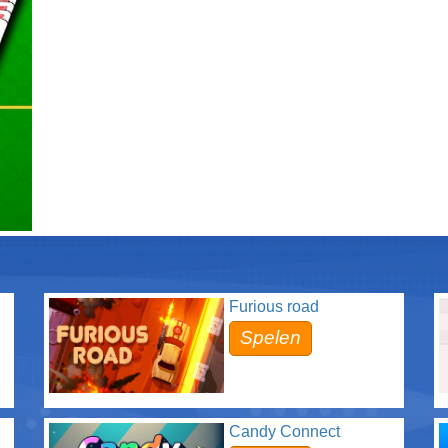
Furious road
Spelen
Candy Connect