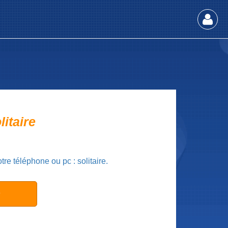
litaire
e téléphone ou pc : solitaire.
ε