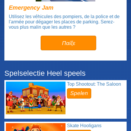
Emergency Jam
Utilisez les véhicules des pompiers, de la police et de
l'armée pour dégager les places de parking. Serez-
vous plus malin que les autres ?
Παίξε
Spelselectie Heel speels
Top Shootout: The Saloon
Spelen
Skate Hooligans