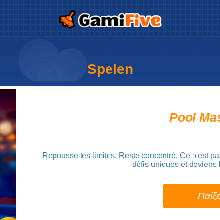
prova
Spelen
Pool Mas
Repousse tes limites. Reste concentré. Ce n'est pas
défis uniques et deviens 
Παίξ